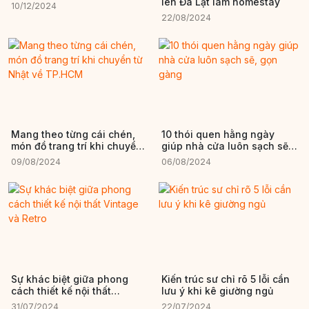
lên Đà Lạt làm homestay
10/12/2024
22/08/2024
Mang theo từng cái chén,
10 thói quen hằng ngày
món đồ trang trí khi chuyển
giúp nhà cửa luôn sạch sẽ,
từ Nhật về TP.HCM
gọn gàng
09/08/2024
06/08/2024
Sự khác biệt giữa phong
Kiến trúc sư chỉ rõ 5 lỗi cần
cách thiết kế nội thất
lưu ý khi kê giường ngủ
Vintage và Retro
31/07/2024
22/07/2024