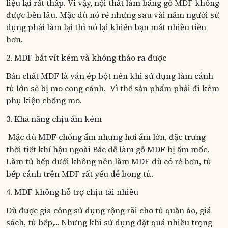
liệu lại rất thấp. Vì vậy, nội thất làm bằng gỗ MDF không
được bền lâu. Mặc dù nó rẻ nhưng sau vài năm người sử
dụng phải làm lại thì nó lại khiến bạn mất nhiều tiền
hơn.
2. MDF bắt vít kém và không tháo ra được
Bản chất MDF là ván ép bột nên khi sử dụng làm cánh
tủ lớn sẽ bị mo cong cánh. Vì thế sản phẩm phải đi kèm
phụ kiện chống mo.
3. Khả năng chịu ẩm kém
Mặc dù MDF chống ẩm nhưng hơi ẩm lớn, đặc trưng
thời tiết khí hậu ngoài Bắc dễ làm gỗ MDF bị ẩm mốc.
Làm tủ bếp dưới không nên làm MDF dù có rẻ hơn, tủ
bếp cánh trên MDF rất yếu dễ bong tủ.
4. MDF không hỗ trợ chịu tải nhiều
Dù được gia công sử dụng rộng rãi cho tủ quần áo, giá
sách, tủ bếp,... Nhưng khi sử dụng đặt quá nhiều trọng