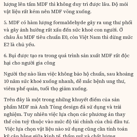
lượng lên tấm MDF thì không duy trì được lâu. Độ mỏi
vật liệu rất kém nên MDF võng xuống.
5. MDF có hàm lượng formaldehyde gây ra ung thư phổi
và gây ảnh hưởng rất xấu đến sức khoẻ con người. Ở
châu Âu MDF tiêu chuẩn E0, còn Việt Nam thì dừng mức
E2 là chủ yếu.
6. Bụi được tạo ra trong quá trình sản xuất MDF rất độc
hại cho người gia công
Người thợ nào làm việc không bảo hộ chuẩn, sau khoảng
10 năm sức khoẻ xuống nhanh, dễ mắc bệnh ung thư,
viêm phế quản, tuổi thọ giảm xuống.
Trên đây là một trong những khuyết điểm của sản
phẩm MDF mà Anh Tùng design đã sử dụng và trải
nghiệm. Tuy nhiên việc lựa chọn các phương án thay
thế còn tuỳ thuộc vào mức độ tài chính của chủ đầu tư.
Việc lựa chọn vật liệu nào sử dụng cũng cần tính toán
kỹ cân bằng giữa kinh tế, thẩm mỹ và chất lượng.