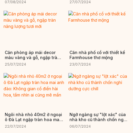
đẹp như cổ tích ở Lâm Đồng
lửng tiện nghi khiến ai cũng
07/08/2024
27/07/2024
phải trầm trồ
Căn phòng áp mái decor
Căn nhà phố cổ với thiết kế
màu vàng và gỗ, ngập tràn
Farmhouse thơ mộng
năng lượng tươi mới
25/07/2024
23/07/2024
Ngôi nhà nhỏ 40m2 ở ngoại
Ngỡ ngàng sự "lột xác" của
ô Đà Lạt ngập tràn hoa mai
nhà kho cũ thành chốn nghỉ
anh đào: Không gian cổ
dưỡng cực chill
22/07/2024
06/07/2024
điển hài hoa, tầm nhìn ai