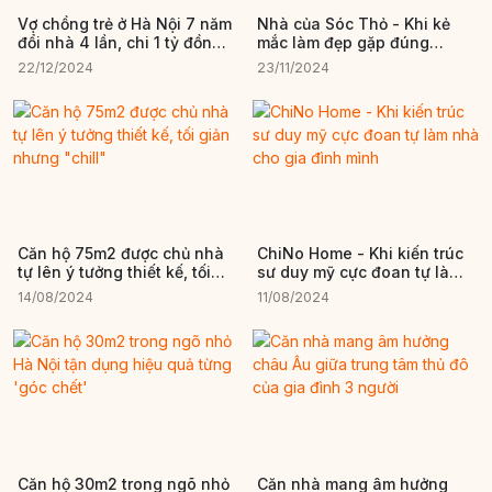
Vợ chồng trẻ ở Hà Nội 7 năm
Nhà của Sóc Thỏ - Khi kẻ
đổi nhà 4 lần, chi 1 tỷ đồng
mắc làm đẹp gặp đúng
cho tổ ấm mới
người thích mần đẹp
22/12/2024
23/11/2024
Căn hộ 75m2 được chủ nhà
ChiNo Home - Khi kiến trúc
tự lên ý tưởng thiết kế, tối
sư duy mỹ cực đoan tự làm
giản nhưng "chill"
nhà cho gia đình mình
14/08/2024
11/08/2024
Căn hộ 30m2 trong ngõ nhỏ
Căn nhà mang âm hưởng