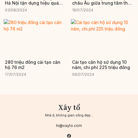
Hà Nội tận dụng hiệu quả
châu Âu giữa trung tâm thủ
từng 'góc chết'
đô của gia đình 3 người
03/08/2024
18/07/2024
280 triệu đồng cải tạo căn
Cải tạo căn hộ sử dụng 10
hộ 76 m2
năm, chi phí 225 triệu đồng
17/07/2024
06/07/2024
Xây tổ
Nhà ở, không gian sống đẹp...
hi@xayto.com